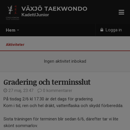
VÄXJÖ TAEKWONDO
Kadett/Junior
Logga in
Hem
Aktiviteter
Ingen aktivitet inbokad
Gradering och terminsslut
27 maj, 23:47
0 kommentarer
På tisdag 2/6 kl 17.30 är det dags för gradering.
Kom i tid, ren och hel dräkt, vattenflaska och skydd förberedda.
Sista träningen för terminen blir sedan 6/6, därefter tar vi lite
skönt sommarlov.