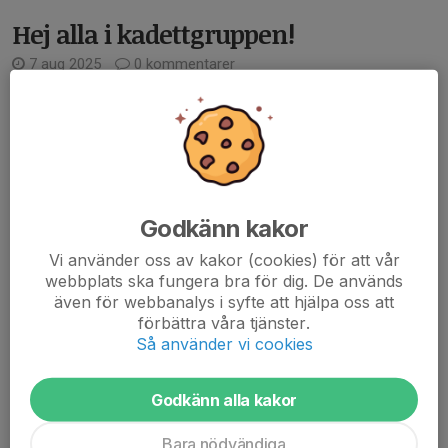
Hej alla i kadettgruppen!
7 aug 2025
0 kommentarer
Hoppas alla är laddade för att kicka igång terminen. Tisdag 19/8
kl 17.30 kör vi igång!
Till hösten kommer er grupp att träna 3 gånger per vecka, plus
möjlighet till en extra tävlingsträning.
Schemat är likt föregående...
Läs mer
Godkänn kakor
Vi använder oss av kakor (cookies) för att vår
Gradering Kadett, 27/5
webbplats ska fungera bra för dig. De används
även för webbanalys i syfte att hjälpa oss att
12 maj 2025
0 kommentarer
förbättra våra tjänster.
På tisdag 27/5 kommer gruppen kadett genomföra sin gradering
Så använder vi cookies
mot ett högre bälte.
Godkänn alla kakor
Vi startar som vanligt 17.30 och försöker sluta till ca 19.
Bara nödvändiga