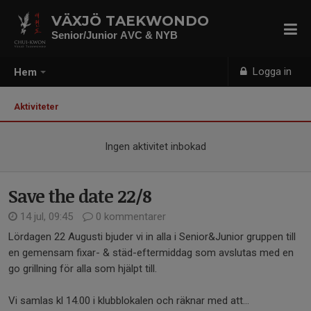
VÄXJÖ TAEKWONDO
Senior/Junior AVC & NYB
Logga in
Hem
Aktiviteter
Ingen aktivitet inbokad
Save the date 22/8
14 jul, 09:45
0 kommentarer
Lördagen 22 Augusti bjuder vi in alla i Senior&Junior gruppen till
en gemensam fixar- & städ-eftermiddag som avslutas med en
go grillning för alla som hjälpt till.
Vi samlas kl 14.00 i klubblokalen och räknar med att...