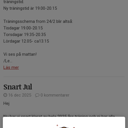
träningstid.
Ny träningstid är 19.00-20.15
Träningsschema from 24/2 blir altså:
Tisdagar 19.00-20.15
Torsdagar 19.35-20.35
Lördagar 12.05- ca13.15
Vi ses på mattan!
/Le...
Läs mer
Snart Jul
16 dec 2025
0 kommentarer
Hej
Nu har vi snart klarat av hela 2025 års träning och ni har alla
verkligen gjort det bra. Vi hoppas ni haft roligt och lärt er något