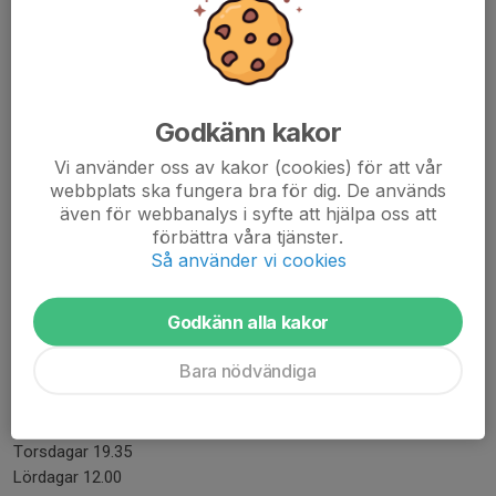
nytt inom vår sport.
Lite datum att hålla reda på
Idag är träningen inställd pga graderingar....
Godkänn kakor
Läs mer
Vi använder oss av kakor (cookies) för att vår
webbplats ska fungera bra för dig. De används
Ny Termin
även för webbanalys i syfte att hjälpa oss att
förbättra våra tjänster.
18 aug 2025
0 kommentarer
Så använder vi cookies
Hej
Godkänn alla kakor
Nu är det dax, med otroligt kort varsel......mitt fel.
Bara nödvändiga
Vi startar imorgon 19/8 kl 19.35. Tiderna under hösten är:
Tisdagar 19.35
Torsdagar 19.35
Lördagar 12.00