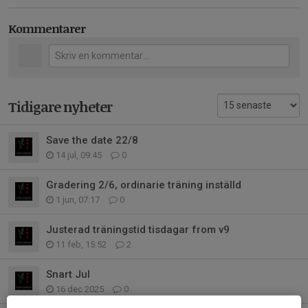
Kommentarer
Tidigare nyheter
Save the date 22/8
14 jul, 09:45
0
Gradering 2/6, ordinarie träning inställd
1 jun, 07:17
0
Justerad träningstid tisdagar from v9
11 feb, 15:52
2
Snart Jul
16 dec 2025
0