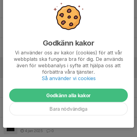
Ny Termin
18 aug 2025
0
Träningstid 5/6, 19-20
3 jun 2025
0
Godkänn kakor
Ändrade träningstider v22
23 maj 2025
0
Vi använder oss av kakor (cookies) för att vår
webbplats ska fungera bra för dig. De används
Gradering och träning vuxna 3/6
även för webbanalys i syfte att hjälpa oss att
19 maj 2025
0
förbättra våra tjänster.
Så använder vi cookies
Crossfight-tekniker med Majsai 6/5
4 maj 2025
0
Godkänn alla kakor
Träning torsdag 1/5 kl 19
Bara nödvändiga
28 apr 2025
0
Terminsstart Senior - 9/1
4 jan 2025
0