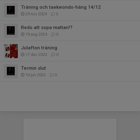
Träning och taekwondo-häng 14/12
29 nov 2024
0
Redo att sopa mattan!?
19 aug 2024
0
Julafton träning
17 dec 2023
0
Termin slut
10 jun 2023
0