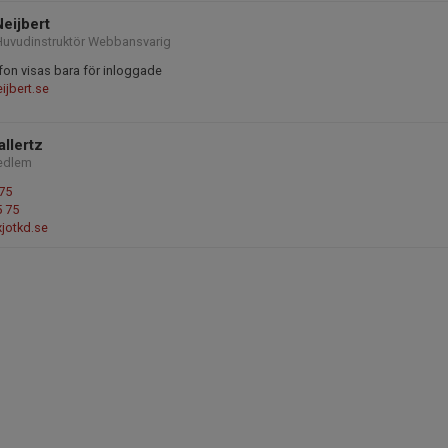
eijbert
uvudinstruktör Webbansvarig
fon visas bara för inloggade
ijbert.se
allertz
edlem
75
5 75
jotkd.se