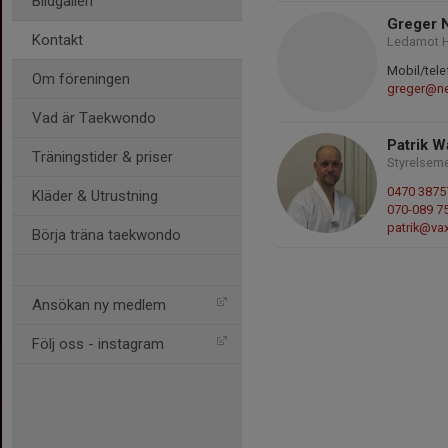
Bildgalleri
Greger N
Kontakt
Ledamot H
Mobil/tele
Om föreningen
greger@ne
Vad är Taekwondo
Patrik W
Träningstider & priser
Styrelsem
0470 3875
Kläder & Utrustning
070-089 7
patrik@vax
Börja träna taekwondo
Ansökan ny medlem
Följ oss - instagram