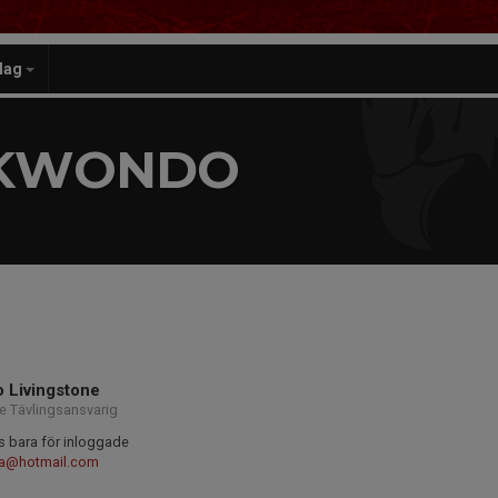
lag
EKWONDO
 Livingstone
e Tävlingsansvarig
s bara för inloggade
da@hotmail.com