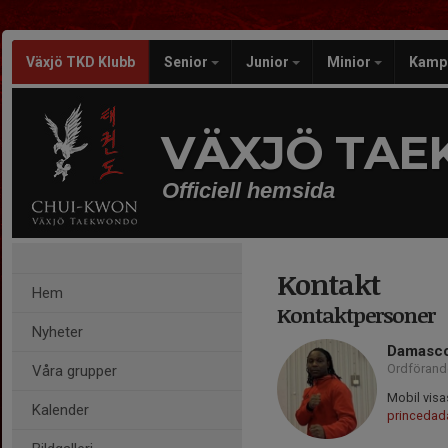
Växjö TKD Klubb
Senior
Junior
Minior
Kamp
VÄXJÖ TA
Officiell hemsida
Kontakt
Hem
Kontaktpersoner
Nyheter
Damasco
Ordförand
Våra grupper
Mobil visa
Kalender
princeda