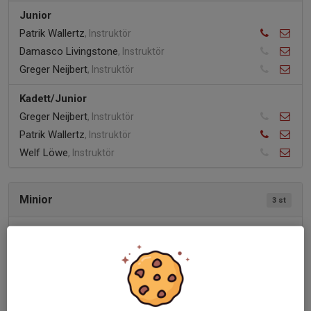
Junior
Patrik Wallertz
, Instruktör
Damasco Livingstone
, Instruktör
Greger Neijbert
, Instruktör
Kadett/Junior
Greger Neijbert
, Instruktör
Patrik Wallertz
, Instruktör
Welf Löwe
, Instruktör
Minior
3 st
Minior 1
Linn Nilsson
, Instruktör
Minior 2
Patrik Wallertz
, Instruktör