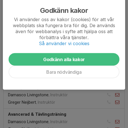
Linn Nilsson
, Instruktör
Godkänn kakor
Minior 3/Kadett
Vi använder oss av kakor (cookies) för att vår
Greger Neijbert
, Instruktör
webbplats ska fungera bra för dig. De används
Welf Löwe
, Instruktör
även för webbanalys i syfte att hjälpa oss att
förbättra våra tjänster.
Så använder vi cookies
Kamplag
3 st
Godkänn alla kakor
Tävlingsträning Kadett/Minior
Patrik Wallertz
, Instruktör
Bara nödvändiga
Damasco Livingstone
, Instruktör
Tävlingsträning Junior & Senior
Damasco Livingstone
, Instruktör
Greger Neijbert
, Instruktör
Avancerad & Tävlingsträning
Damasco Livingstone
, Instruktör