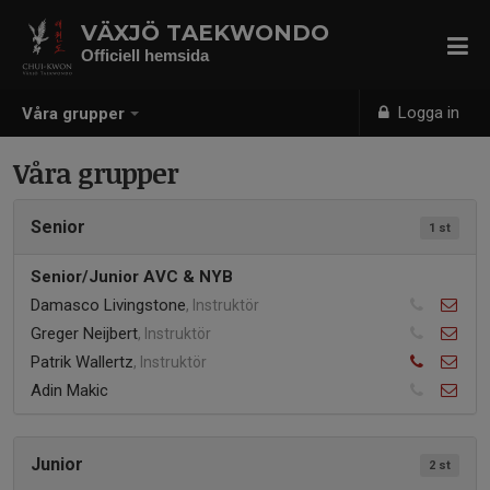
VÄXJÖ TAEKWONDO
Officiell hemsida
Logga in
Våra grupper
Våra grupper
Senior
1 st
Senior/Junior AVC & NYB
Damasco Livingstone
, Instruktör
Greger Neijbert
, Instruktör
Patrik Wallertz
, Instruktör
Adin Makic
Junior
2 st