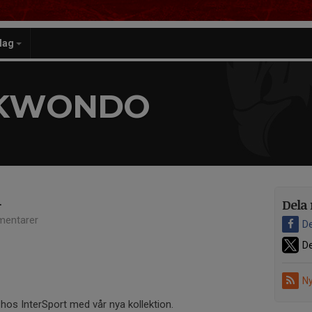
lag
EKWONDO
n
Dela 
entarer
De
De
Ny
hos InterSport med vår nya kollektion.