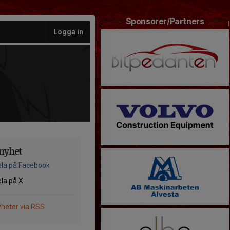
Sponsorer/Partners
Logga in
nyhet
la på Facebook
la på X
heter via RSS