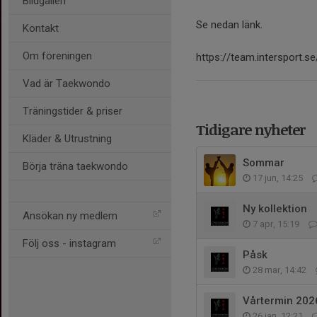
Bildgalleri
Se nedan länk.
Kontakt
Om föreningen
https://team.intersport.
Vad är Taekwondo
Träningstider & priser
Tidigare nyheter
Kläder & Utrustning
Sommar
Börja träna taekwondo
17 jun, 14:25
Ny kollektion
Ansökan ny medlem
7 apr, 15:19
Följ oss - instagram
Påsk
28 mar, 14:42
Vårtermin 202
26 jan, 12:21