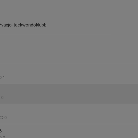
se/vaxjo-taekwondoklubb
1
0
0
6
0