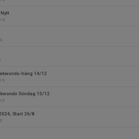
 Nytt
0
0
1
aekwondo-häng 14/12
0
ekwondo Söndag 15/12
0
024, Start 26/8
0