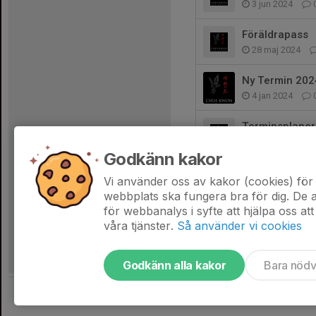
3 jun 2024
Föräldrapass
28 maj 2024
Ny Termin 202
4 jan 2024
Terminsplaner
20 dec 2023
Godkänn kakor
Terminslut
Vi använder oss av kakor (cookies) för 
9 dec 2023
webbplats ska fungera bra för dig. De
för webbanalys i syfte att hjälpa oss att
våra tjänster.
Så använder vi cookies
Godkänn alla kakor
Bara nöd
Tjäna pengar till föreningen