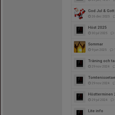
God Jul & Gott
26 dec 2025
Höst 2025
30 jul 2025
Sommar
9 jun 2025
Träning och t
29 nov 2024
Tomtenisseta
29 nov 2024
Höstterminen 2
29 jul 2024
Lite info