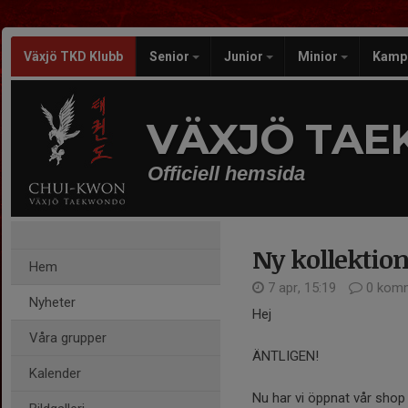
Växjö TKD Klubb
Senior
Junior
Minior
Kamp
VÄXJÖ TA
Officiell hemsida
Ny kollektio
Hem
7 apr, 15:19
0 komm
Nyheter
Hej
Våra grupper
ÄNTLIGEN!
Kalender
Nu har vi öppnat vår shop 