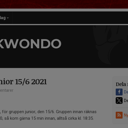
lag
EKWONDO
ior 15/6 2021
Dela 
ntarer
De
De
, för gruppen junior, den 15/6. Gruppen innan räknas
Ny
0, så kom gärna 15 min innan, alltså cirka kl. 18:35.