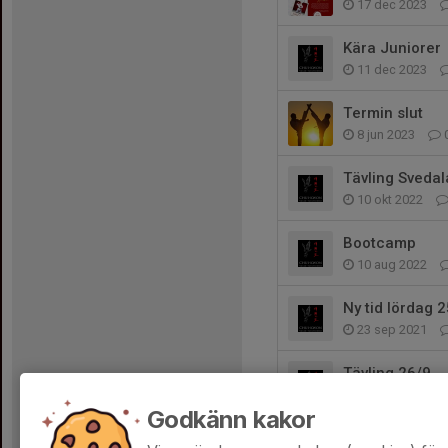
17 dec 2023
Kära Juniorer
11 dec 2023
Termin slut
8 jun 2023
Tävling Svedal
10 okt 2022
Bootcamp
10 aug 2022
Ny tid lördag 
23 sep 2021
Tävling 26/9
7 sep 2021
Godkänn kakor
Gradering juni