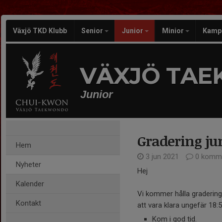
Växjö TKD Klubb
Senior
Junior
Minior
Kamp
VÄXJÖ TA
Junior
Gradering jun
Hem
3 jun 2021
0 komme
Nyheter
Hej
Kalender
Vi kommer hålla gradering
Kontakt
att vara klara ungefär 18:5
Kom i god tid.