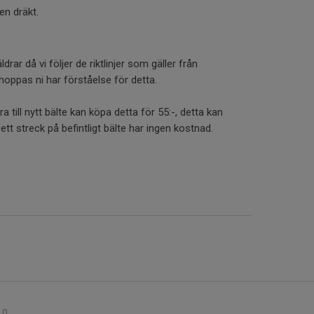
ren dräkt.
ldrar då vi följer de riktlinjer som gäller från
hoppas ni har förståelse för detta.
 till nytt bälte kan köpa detta för 55:-, detta kan
tt streck på befintligt bälte har ingen kostnad.
0