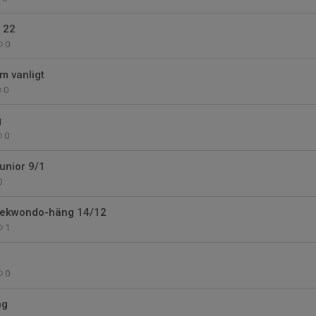
 22
0
m vanligt
0
g
0
unior 9/1
0
aekwondo-häng 14/12
1
0
ng