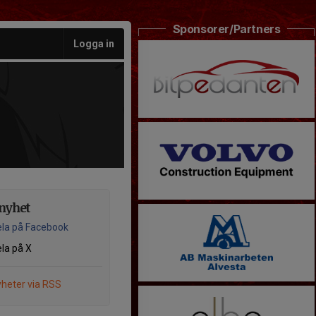
Sponsorer/Partners
Logga in
nyhet
la på Facebook
la på X
heter via RSS