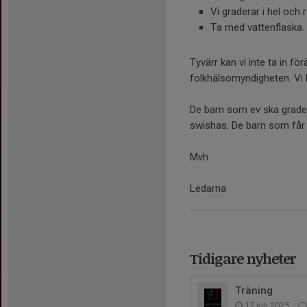
Vi graderar i hel och 
Ta med vattenflaska.
Tyvärr kan vi inte ta in förä
folkhälsomyndigheten. Vi 
De barn som ev ska gradera
swishas. De barn som får e
Mvh
Ledarna
Tidigare nyheter
Träning
17 jun 2025