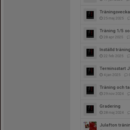
Träningsvecka
25 maj 2025
Träning 1/5 so
28 apr 2025
Inställd tränin
22 feb 2025
Terminsstart J
4 jan 2025
Träning och t
29 nov 2024
Gradering
28 maj 2024
Julafton träni