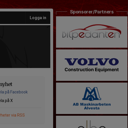
Sponsorer/Partners
Logga in
nyhet
la på Facebook
la på X
heter via RSS