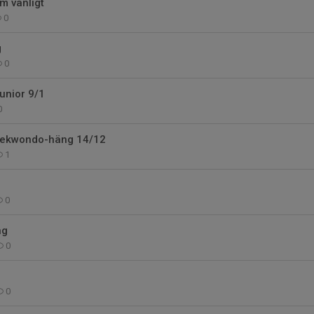
m vanligt
0
g
0
unior 9/1
0
aekwondo-häng 14/12
1
0
ng
0
0