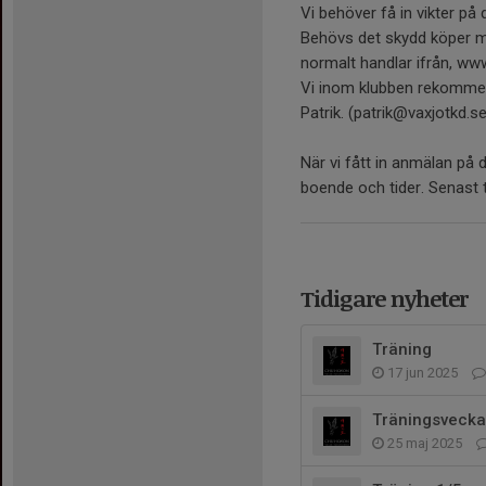
Vi behöver få in vikter på
Behövs det skydd köper ma
normalt handlar ifrån, w
Vi inom klubben rekommender
Patrik. (patrik@vaxjotkd.se
När vi fått in anmälan på 
boende och tider. Senast t
Tidigare nyheter
Träning
17 jun 2025
Träningsvecka
25 maj 2025