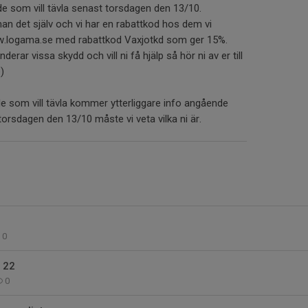
 de som vill tävla senast torsdagen den 13/10.
n det själv och vi har en rabattkod hos dem vi
ww.logama.se med rabattkod Vaxjotkd som ger 15%.
ar vissa skydd och vill ni få hjälp så hör ni av er till
)
de som vill tävla kommer ytterliggare info angående
orsdagen den 13/10 måste vi veta vilka ni är.
0
 22
0