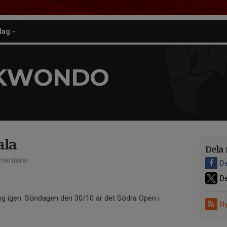
lag
EKWONDO
ala
Dela 
mentarer
De
De
ång igen. Söndagen den 30/10 är det Södra Open i
Ny