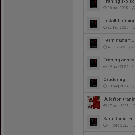
Träning 1/5 so
28 apr 2025
Inställd tränin
22 feb 2025
Terminsstart J
4 jan 2025
Träning och t
29 nov 2024
Gradering
28 maj 2024
Julafton träni
17 dec 2023
Kära Juniorer
11 dec 2023