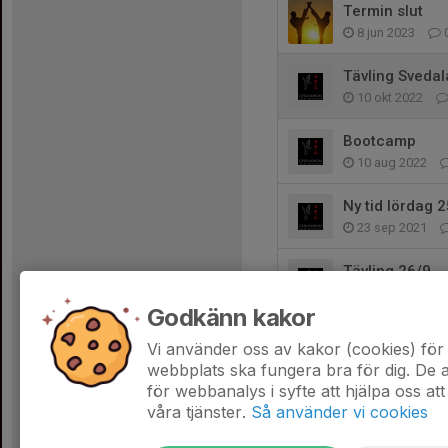
Termin slut
8 jun 2023
Tävling Svedal
10 okt 2022
Bootcamp
10 aug 2022
Ny tid lördag 
23 sep 2021
Tävling 26/9
7 sep 2021
Godkänn kakor
Gradering juni
Vi använder oss av kakor (cookies) för 
3 jun 2021
webbplats ska fungera bra för dig. De
för webbanalys i syfte att hjälpa oss att
våra tjänster.
Så använder vi cookies