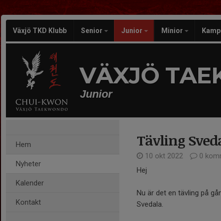
Växjö TKD Klubb
Senior
Junior
Minior
Kamp
VÄXJÖ TA
Junior
Tävling Sved
Hem
10 okt 2022
0 kom
Nyheter
Hej
Kalender
Nu är det en tävling på g
Kontakt
Svedala.